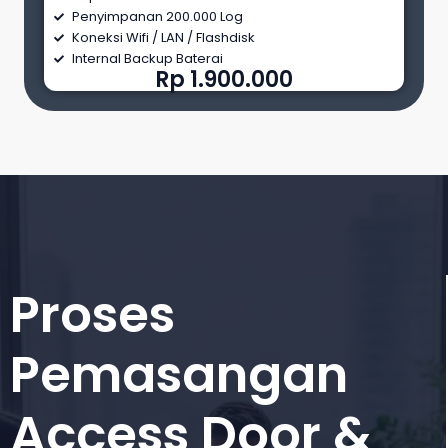
Penyimpanan 200.000 Log
Koneksi Wifi / LAN / Flashdisk
Internal Backup Baterai
Rp 1.900.000
Proses
Pemasangan
Access Door &