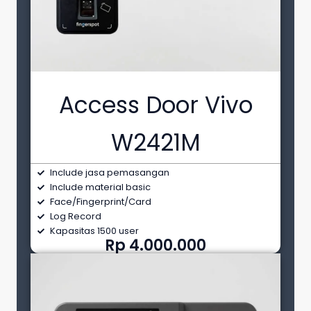
Access Door Vivo
W2421M
Include jasa pemasangan
Include material basic
Face/Fingerprint/Card
Log Record
Kapasitas 1500 user
Rp 4.000.000