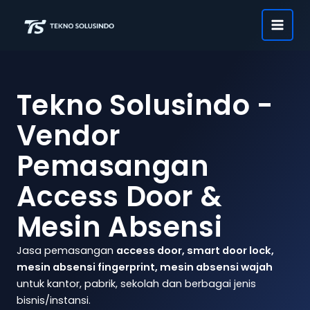
Lewati
ke
konten
Tekno Solusindo -
Vendor
Pemasangan
Access Door &
Mesin Absensi
Jasa pemasangan
access door, smart door lock,
mesin absensi fingerprint, mesin absensi wajah
untuk kantor, pabrik, sekolah dan berbagai jenis
bisnis/instansi.