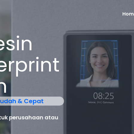
Hom
sin
erprint
h
Mudah & Cepat
tuk perusahaan atau