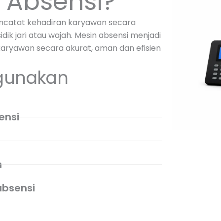
n Absensi?
ncatat kehadiran karyawan secara
ik jari atau wajah. Mesin absensi menjadi
aryawan secara akurat, aman dan efisien
gunakan
ensi
i
m
bsensi