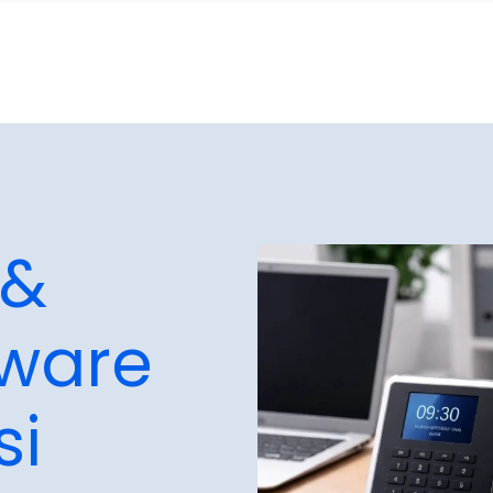
 &
tware
si