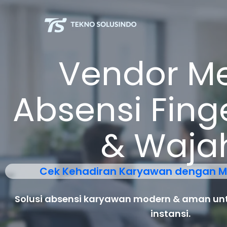
Lewati
ke
konten
Vendor Me
Absensi Fing
& Waja
Cek Kehadiran Karyawan dengan 
Solusi absensi karyawan modern & aman un
instansi.