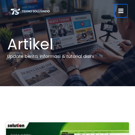
Lewati
ke
konten
Artikel
Update berita, informasi & tutorial disini
P
P
a
a